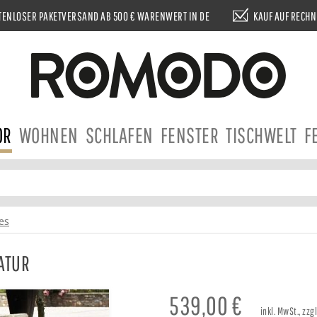
ENLOSER PAKETVERSAND AB 500 € WARENWERT IN DE
KAUF AUF RECH
OR
WOHNEN
SCHLAFEN
FENSTER
TISCHWELT
F
es
ATUR
539,00
€
inkl. MwSt., zz