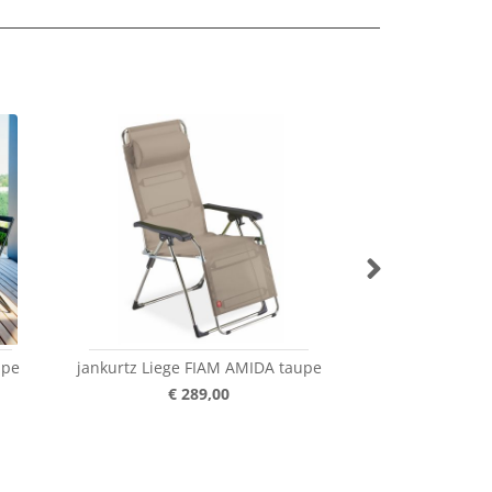
upe
jankurtz Liege FIAM AMIDA taupe
jankurtz Tisch 
€ 289,00
€ 8