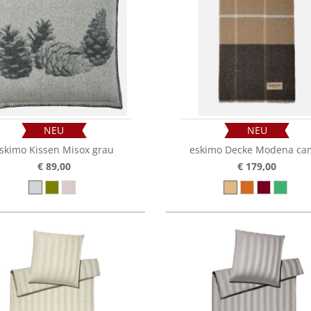
NEU
NEU
skimo Kissen Misox grau
eskimo Decke Modena ca
€ 89,00
€ 179,00