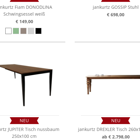
ankurtz Fiam DONODLINA
jankurtz GOSSIP Stuhl
Schwingsessel weiß
€ 698,00
€ 149,00
NEU
NEU
urtz JUPITER Tisch nussbaum
jankurtz DREXLER Tisch 260x
250x100 cm
ab € 2.798,00