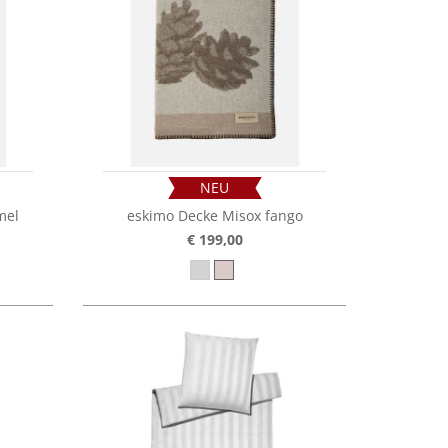
NEU
mel
eskimo Decke Misox fango
€ 199,00