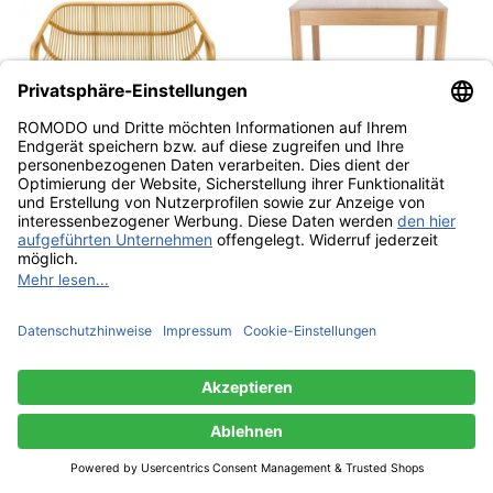
jankurtz Bank YARA als
NEU
Zweisitzer
jankurtz SCHÄL Tisch
€ 789,01
160x90 cm
ab € 798,00