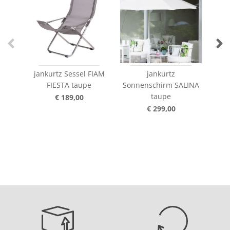
jankurtz Sessel FIAM
jankurtz
ja
FIESTA taupe
Sonnenschirm SALINA
SI
taupe
€ 189,00
€ 299,00