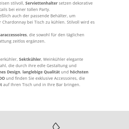
sen stilvoll,
Serviettenhalter
setzen dekorative
ls bei einer tollen Party.
eßlich auch der passende Behälter, um
hardonnay bei Tisch zu kühlen. Stilvoll wird es
araccessoires
, die sowohl für den täglichen
ttung zeitlos ergänzen.
erkühler,
Sektkühler
, Weinkühler elegante
ahl, die durch ihre edle Gestaltung und
ches Design
,
langlebige Qualität
und
höchsten
DO
und finden Sie exklusive Accessoires, die
it
auf Ihren Tisch und in Ihre Bar bringen.