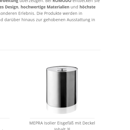
arbeitung
überzeugen. Bei
ROMODO
entdecken Sie
s Design
,
hochwertige Materialien
und
höchste
sonderen Erlebnis. Die Produkte werden in
 und darüber hinaus zur gehobenen Ausstattung in
MEPRA Isolier Eisgefäß mit Deckel
Inhalt 3l