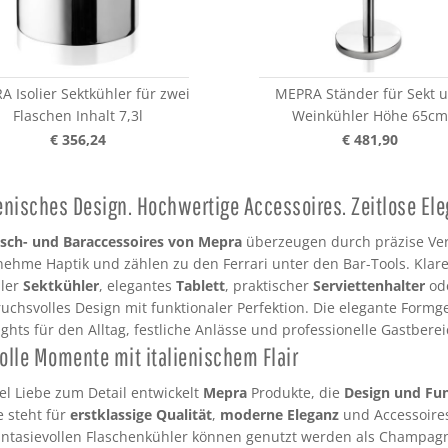
 Isolier Sektkühler für zwei
MEPRA Ständer für Sekt 
Flaschen Inhalt 7,3l
Weinkühler Höhe 65c
€ 356,24
€ 481,90
ienisches Design. Hochwertige Accessoires. Zeitlose Ele
isch- und Baraccessoires von Mepra
überzeugen durch präzise Ver
ehme Haptik und zählen zu den Ferrari unter den Bar-Tools. Klare 
ller
Sektkühler
, elegantes
Tablett
, praktischer
Serviettenhalter
ode
uchsvolles Design mit funktionaler Perfektion. Die elegante Form
ights für den Alltag, festliche Anlässe und professionelle Gastberei
volle Momente mit italienischem Flair
iel Liebe zum Detail entwickelt
Mepra
Produkte, die
Design und Fu
 steht für
erstklassige Qualität
,
moderne Eleganz
und Accessoires
antasievollen Flaschenkühler können genutzt werden als Champag