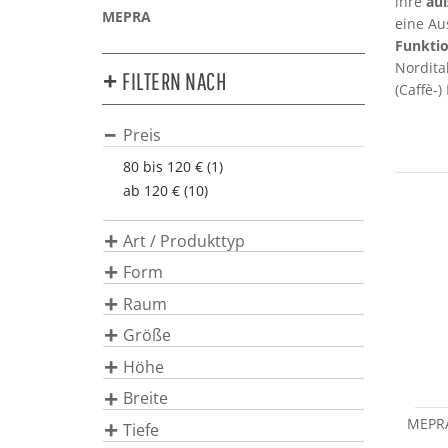
ihre
au
MEPRA
eine Au
Funktio
Nordita
FILTERN NACH
(Caffè-)
Preis
80 bis 120 € (1)
ab 120 € (10)
Art / Produkttyp
Form
Raum
Größe
Höhe
Breite
MEPRA
Tiefe