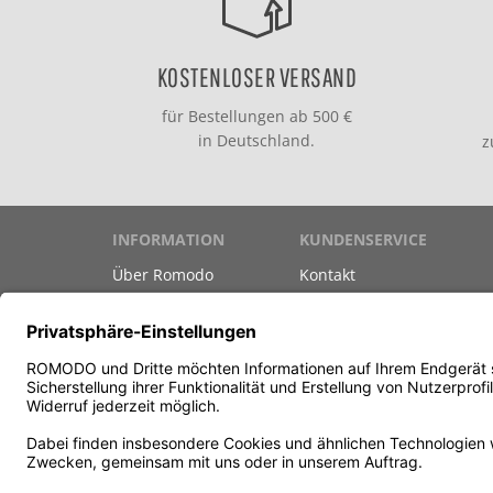
KOSTENLOSER VERSAND
für Bestellungen ab 500 €
in Deutschland.
INFORMATION
KUNDENSERVICE
Über Romodo
Kontakt
Marken
Versand & Zahlung
Datenschutz
Gutscheine
Unsere AGB
Newsletter
Impressum
Teilnahmebedingungen G
Vertrag widerrufen