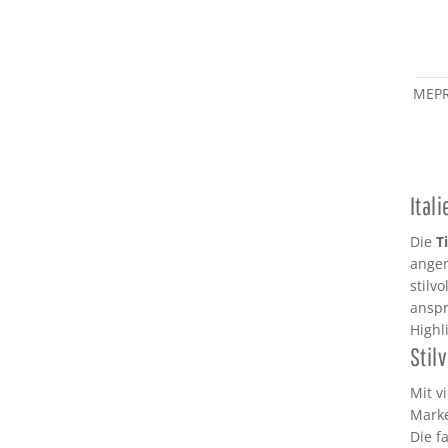
MEPRA
Ital
Die
T
angen
stilvo
anspr
Highl
Stil
Mit v
Marke
Die f