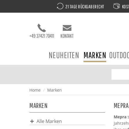
21 TAGE RÜCKGABERECHT
KOST
+49 37421 70411
KONTAKT
NEUHEITEN
MARKEN
OUTDO
Home
Marken
MARKEN
MEPRA 
Mepra
s
Alle Marken
Jahrzeh