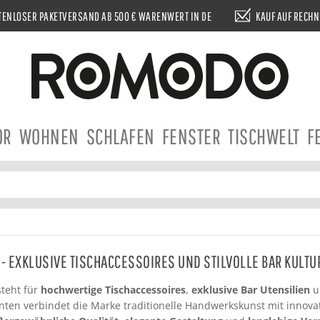
ENLOSER PAKETVERSAND AB 500 € WARENWERT IN DE
KAUF AUF RECH
OR
WOHNEN
SCHLAFEN
FENSTER
TISCHWELT
F
- EXKLUSIVE TISCHACCESSOIRES UND STILVOLLE BAR KULTU
teht für
hochwertige Tischaccessoires
,
exklusive Bar Utensilien
u
nten verbindet die Marke traditionelle Handwerkskunst mit innovat