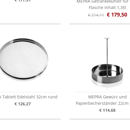
MEPRA Getränkekühler für 
Flasche Inhalt 1,35l
€ 179,50
€ 214,11
 Tablett Edelstahl 32cm rund
MEPRA Gewürz und
Papierbecherständer 22cm
€ 126,27
€ 114,68