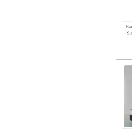
Bo
St