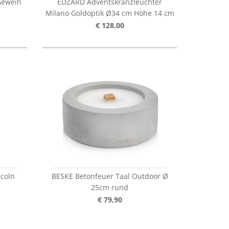
Geweih
EDZARD Adventskranzleuchter
Milano Goldoptik Ø34 cm Höhe 14 cm
€ 128,00
coln
BESKE Betonfeuer Taal Outdoor Ø
25cm rund
€ 79,90