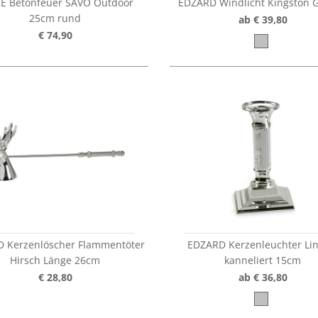
E Betonfeuer SAVO Outdoor
EDZARD Windlicht Kingston 
25cm rund
ab € 39,80
€ 74,90
 Kerzenlöscher Flammentöter
EDZARD Kerzenleuchter Lin
Hirsch Länge 26cm
kanneliert 15cm
€ 28,80
ab € 36,80