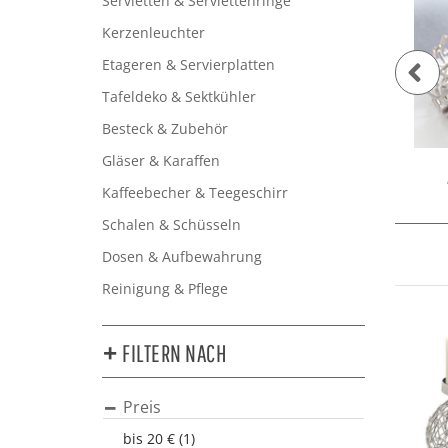
Servietten & Serviettenringe
Kerzenleuchter
Etageren & Servierplatten
Tafeldeko & Sektkühler
Besteck & Zubehör
Gläser & Karaffen
uer
Windlichter
Kaffeebecher & Teegeschirr
Schalen & Schüsseln
Dosen & Aufbewahrung
Reinigung & Pflege
FILTERN NACH
Preis
bis 20 € (1)