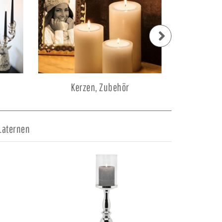
Kerzen, Zubehör
Kerzenstän
 Laternen