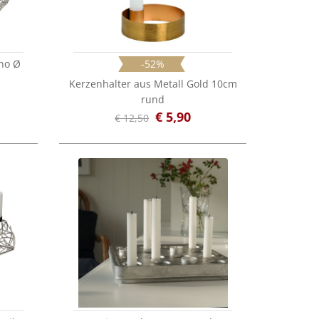
no Ø
-52%
Kerzenhalter aus Metall Gold 10cm
rund
€ 5,90
€ 12,50