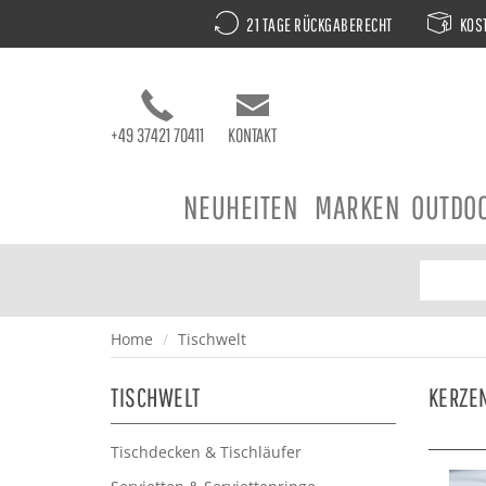
21 TAGE RÜCKGABERECHT
KOST
+49 37421 70411
KONTAKT
NEUHEITEN
MARKEN
OUTDO
Home
Tischwelt
TISCHWELT
KERZE
Tischdecken & Tischläufer