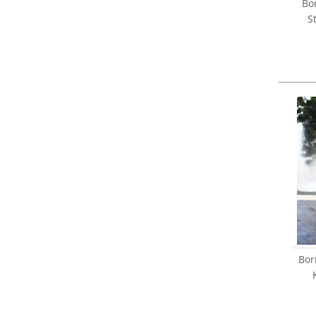
Bo
S
Bor