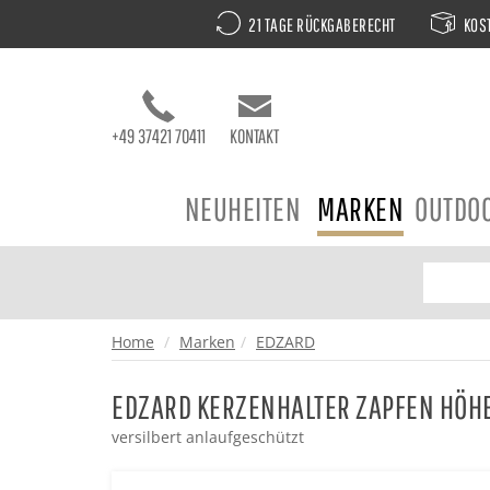
21 TAGE RÜCKGABERECHT
KOST
+49 37421 70411
KONTAKT
NEUHEITEN
MARKEN
OUTDO
Home
Marken
EDZARD
EDZARD KERZENHALTER ZAPFEN HÖH
versilbert anlaufgeschützt