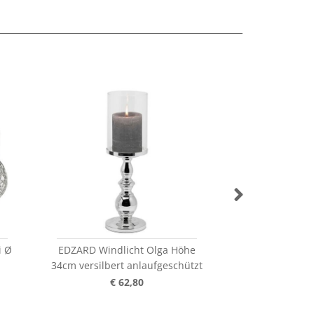
i Ø
EDZARD Windlicht Olga Höhe
EDZARD Windli
34cm versilbert anlaufgeschützt
45cm versilbert
€ 62,80
€ 7