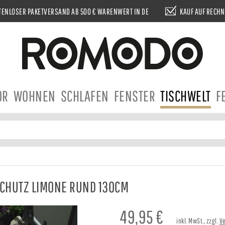
ENLOSER PAKETVERSAND AB 500 € WARENWERT IN DE
KAUF AUF RECH
OR
WOHNEN
SCHLAFEN
FENSTER
TISCHWELT
F
SCHUTZ LIMONE RUND 130CM
49,95
€
inkl. MwSt., zzgl.
V