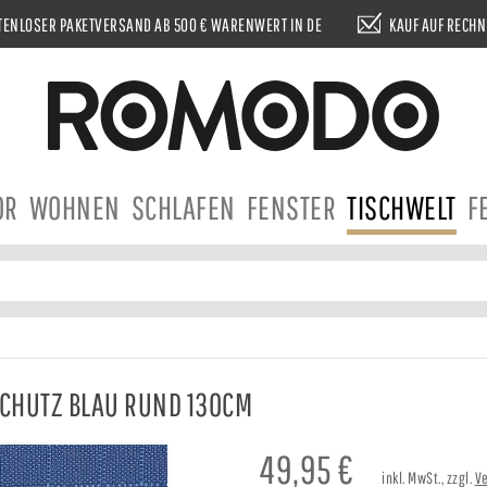
ENLOSER PAKETVERSAND AB 500 € WARENWERT IN DE
KAUF AUF RECH
OR
WOHNEN
SCHLAFEN
FENSTER
TISCHWELT
F
SCHUTZ BLAU RUND 130CM
49,95
€
inkl. MwSt., zzgl.
V