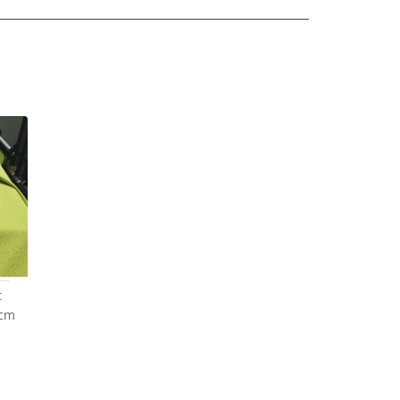
t
0cm