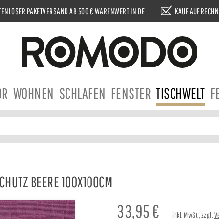
ENLOSER PAKETVERSAND AB 500 € WARENWERT IN DE
KAUF AUF RECH
OR
WOHNEN
SCHLAFEN
FENSTER
TISCHWELT
F
SCHUTZ BEERE 100X100CM
33,95
€
inkl. MwSt., zzgl.
V