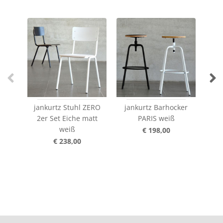
jankurtz Stuhl ZERO
jankurtz Barhocker
j
2er Set Eiche matt
PARIS weiß
B
weiß
we
€ 198,00
€ 238,00