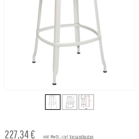
227,34
€
inkl. MwSt., zzgl.
Versandkosten