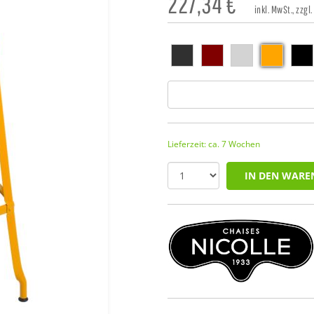
227,34
€
inkl. MwSt., zzgl.
Lieferzeit: ca. 7 Wochen
IN DEN WARE