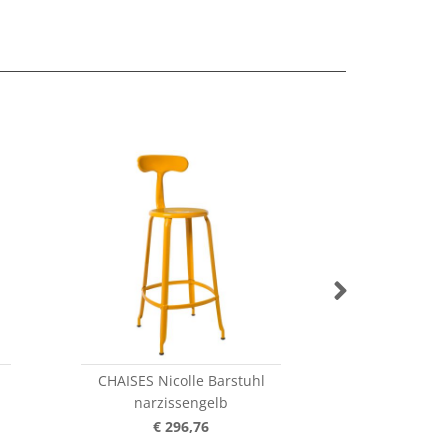
CHAISES Nicolle Barstuhl
CHAISES Nico
narzissengelb
caramel na
€ 296,76
€ 2