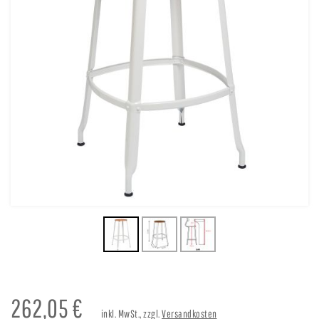
262,05
€
inkl. MwSt., zzgl.
Versandkosten