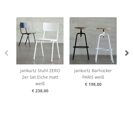
jankurtz Stuhl ZERO
jankurtz Barhocker
j
2er Set Eiche matt
PARIS weiß
B
weiß
we
€ 198,00
€ 238,00