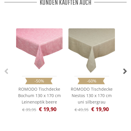
KUNDEN KAUFTEN AUCH
-50%
-60%
ROMODO Tischdecke
ROMODO Tischdecke
ROM
Bochum 130 x 170 cm
Nestos 130 x 170 cm
Nes
Leinenoptik beere
uni silbergrau
€ 19,90
€ 19,90
€ 39,95
€ 49,95
€ 