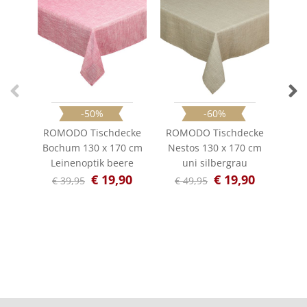
-50%
-60%
ROMODO Tischdecke
ROMODO Tischdecke
ROM
Bochum 130 x 170 cm
Nestos 130 x 170 cm
Nes
Leinenoptik beere
uni silbergrau
€ 19,90
€ 19,90
€ 39,95
€ 49,95
€ 