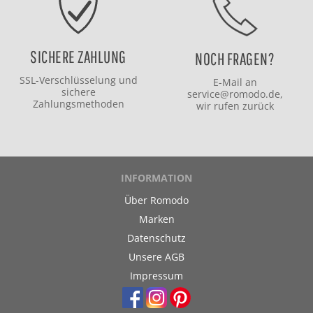
SICHERE ZAHLUNG
NOCH FRAGEN?
SSL-Verschlüsselung und
E-Mail an
sichere
service@romodo.de
,
Zahlungsmethoden
wir rufen zurück
INFORMATION
Über Romodo
Marken
Datenschutz
Unsere AGB
Impressum