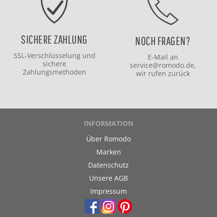
SICHERE ZAHLUNG
NOCH FRAGEN?
SSL-Verschlüsselung und
E-Mail an
sichere
service@romodo.de
,
Zahlungsmethoden
wir rufen zurück
INFORMATION
Über Romodo
Marken
Datenschutz
Unsere AGB
Impressum