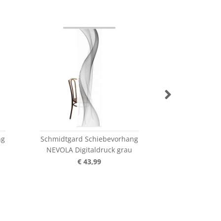
ng
Schmidtgard Schiebevorhang
Schmidtgard 
NEVOLA Digitaldruck grau
DOLCIA Digi
€ 43,99
€ 4