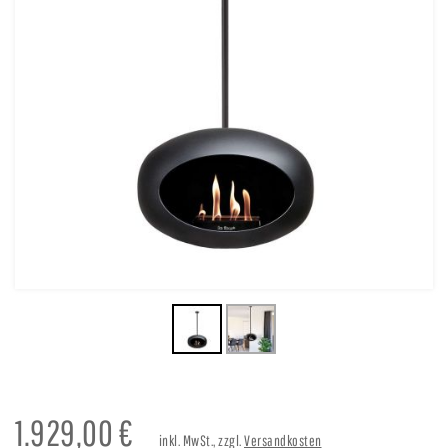
1.929,00
€
inkl. MwSt., zzgl.
Versandkosten