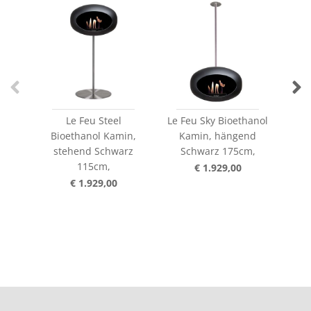
Le Feu Steel
Le Feu Sky Bioethanol
Le F
Bioethanol Kamin,
Kamin, hängend
K
stehend Schwarz
Schwarz 175cm,
S
115cm,
€ 1.929,00
€ 1.929,00