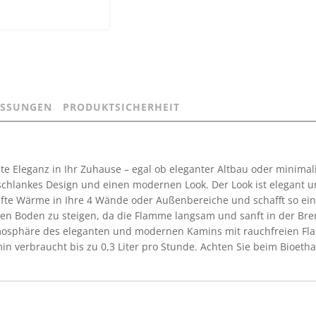
SSUNGEN
PRODUKTSICHERHEIT
hte Eleganz in Ihr Zuhause – egal ob eleganter Altbau oder minima
 schlankes Design und einen modernen Look. Der Look ist elegant u
anfte Wärme in Ihre 4 Wände oder Außenbereiche und schafft so 
den Boden zu steigen, da die Flamme langsam und sanft in der Bre
tmosphäre des eleganten und modernen Kamins mit rauchfreien F
in verbraucht bis zu 0,3 Liter pro Stunde. Achten Sie beim Bioeth