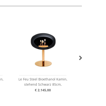
in,
Le Feu Steel Bioethanol Kamin,
Le Feu Steel B
stehend Schwarz 85cm,
stehend m
€ 2.145,00
€ 2.