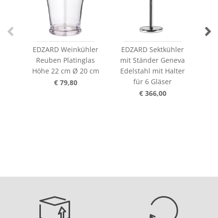
EDZARD Weinkühler
EDZARD Sektkühler
Reuben Platinglas
mit Ständer Geneva
S
Höhe 22 cm Ø 20 cm
Edelstahl mit Halter
Ede
für 6 Gläser
€ 79,80
€ 366,00