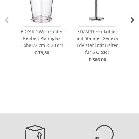
EDZARD Weinkühler
EDZARD Sektkühler
Reuben Platinglas
mit Ständer Geneva
S
Höhe 22 cm Ø 20 cm
Edelstahl mit Halter
Ede
für 6 Gläser
€ 79,80
€ 366,00