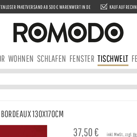
ENLOSER PAKETVERSAND AB 500 € WARENWERT IN DE
KAUF AUF RECH
OR
WOHNEN
SCHLAFEN
FENSTER
TISCHWELT
F
 BORDEAUX 130X170CM
37,50
€
inkl. MwSt., zzgl.
Ve