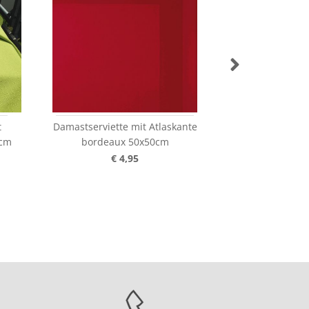
t
Damastserviette mit Atlaskante
Damastserviett
0cm
bordeaux 50x50cm
pfirsic
€ 4,95
€ 