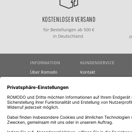
KOSTENLOSER VERSAND
für Bestellungen ab 500 €
in Deutschland.
INFORMATION
KUNDENSERVICE
Über Romodo
Kontakt
Marken
Versand & Zahlung
Datenschutz
Gutscheine
Unsere AGB
Newsletter
Impressum
Teilnahmebedingungen G
Vertrag widerrufen