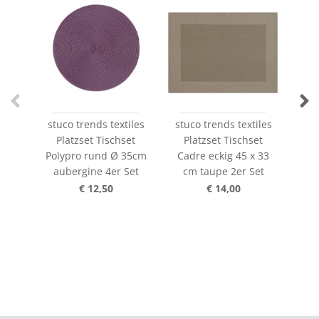
stuco trends textiles
stuco trends textiles
stu
Platzset Tischset
Platzset Tischset
P
Polypro rund Ø 35cm
Cadre eckig 45 x 33
Ca
aubergine 4er Set
cm taupe 2er Set
c
€ 12,50
€ 14,00