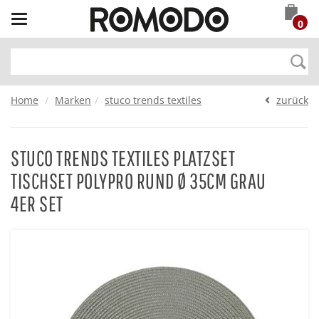
Toggle
0
navigation
Home
Marken
stuco trends textiles
zurück
STUCO TRENDS TEXTILES PLATZSET
TISCHSET POLYPRO RUND Ø 35CM GRAU
4ER SET