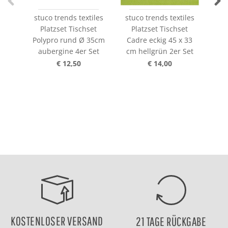
stuco trends textiles
stuco trends textiles
stu
Platzset Tischset
Platzset Tischset
P
Polypro rund Ø 35cm
Cadre eckig 45 x 33
Ca
aubergine 4er Set
cm hellgrün 2er Set
cm
€ 12,50
€ 14,00
KOSTENLOSER VERSAND
21 TAGE RÜCKGABE