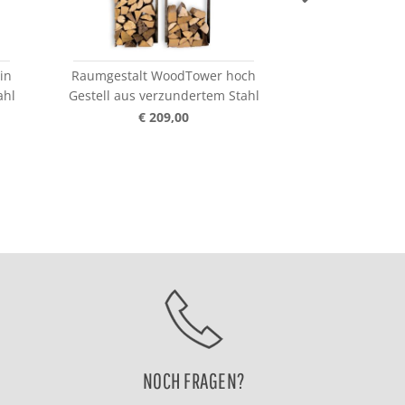
in
Raumgestalt WoodTower hoch
Raumgestalt 
ahl
Gestell aus verzundertem Stahl
Gestell aus ve
€ 209,00
€ 2
NOCH FRAGEN?