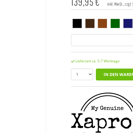
139,95
€
inkl. MwSt., zzgl.
Lieferzeit ca. 5-7 Werktage
IN DEN WARE