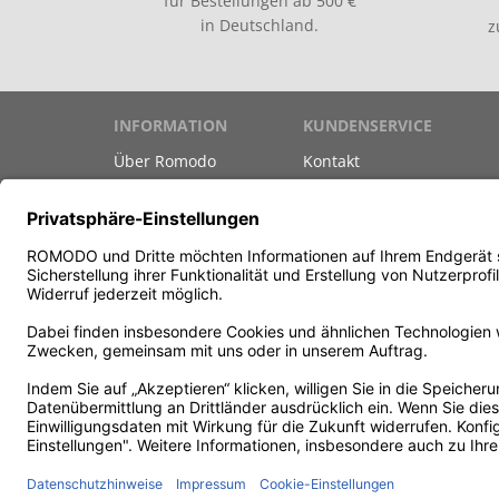
für Bestellungen ab 500 €
in Deutschland.
INFORMATION
KUNDENSERVICE
Über Romodo
Kontakt
Marken
Versand & Zahlung
Datenschutz
Gutscheine
Unsere AGB
Newsletter
Impressum
Teilnahmebedingungen G
Vertrag widerrufen