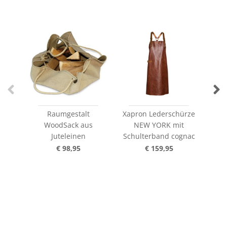
Raumgestalt
Xapron Lederschürze
Xap
WoodSack aus
NEW YORK mit
Juteleinen
Schulterband cognac
Sch
€ 98,95
€ 159,95