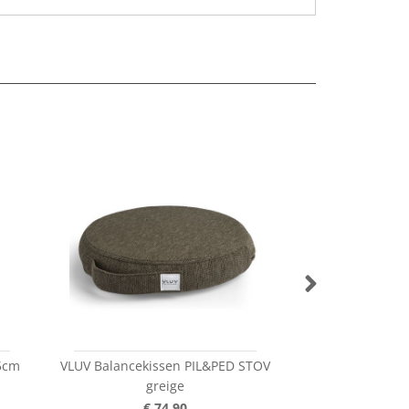
65cm
VLUV Balancekissen PIL&PED STOV
VLUV Balance
greige
SOV
€ 74,90
€ 7