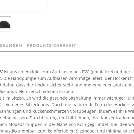
SSUNGEN
PRODUKTSICHERHEIT
V
ist aus einem Inlet zum Aufblasen aus PVC (phtalatfrei und be
t. Die Handpumpe zum Aufblasen wird mitgeliefert. Der Hocker ist 
t dafür, dass der Hocker sicher steht und immer wieder „aufsteht“.
Sie aus vielen verschiedenen Farben.
 Welt im Sitzen. So wird die gesunde Sitzhaltung immer wichtiger.
für ein neues Sitzerlebnis. Durch die halbrunde Form des Hockers w
erspannungen und Rückenschmerzen vorzubeugen, indem es Ihre Wirb
 eine bessere Durchblutung und hilft Ihnen, Ihre Konzentration un
m Mopedschuppen in der Nähe von Köln gegründet. Die Idee war g
mnastikgummiball zum komfortablen Sitzmöbel und minimalistisch