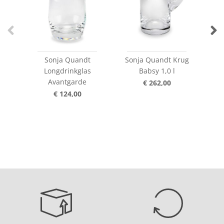
Sonja Quandt
Sonja Quandt Krug
Son
Longdrinkglas
Babsy 1,0 l
Avantgarde
€ 262,00
€ 124,00