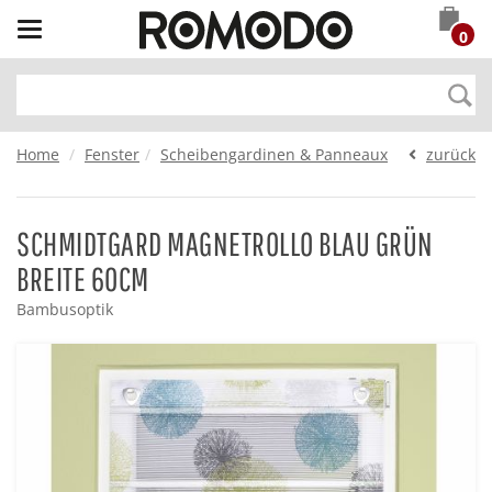
Toggle
0
navigation
Home
Fenster
Scheibengardinen & Panneaux
zurück
SCHMIDTGARD MAGNETROLLO BLAU GRÜN
BREITE 60CM
Bambusoptik