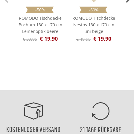
-50%
-60%
ROMODO Tischdecke
ROMODO Tischdecke
Sol
Bochum 130 x 170 cm
Nestos 130 x 170 cm
S
Leinenoptik beere
uni beige
45c
€ 19,90
€ 19,90
€ 39,95
€ 49,95
€
KOSTENLOSER VERSAND
21 TAGE RÜCKGABE