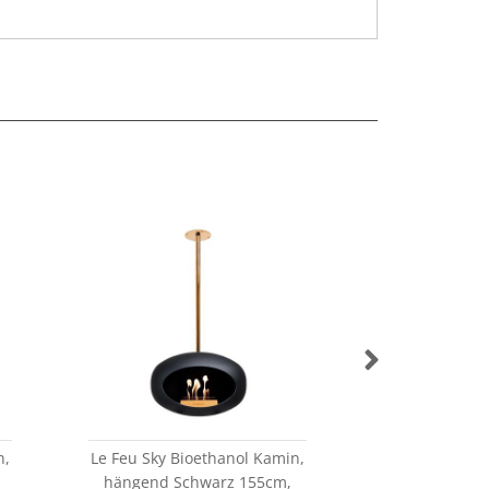
n,
Le Feu Sky Bioethanol Kamin,
Le Feu Sky Bi
hängend Schwarz 155cm,
hängend m