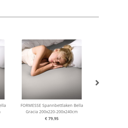
lla
FORMESSE Spannbettlaken Bella
FORMESSE Spann
m
Gracia 200x220-200x240cm
Donna Jersey 9
€ 79,95
€ 6