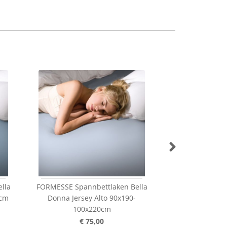
lla
FORMESSE Spannbettlaken Bella
FORMESSE Spann
0cm
Donna Jersey Alto 90x190-
Donna Jersey
100x220cm
160x
€ 75,00
€ 1