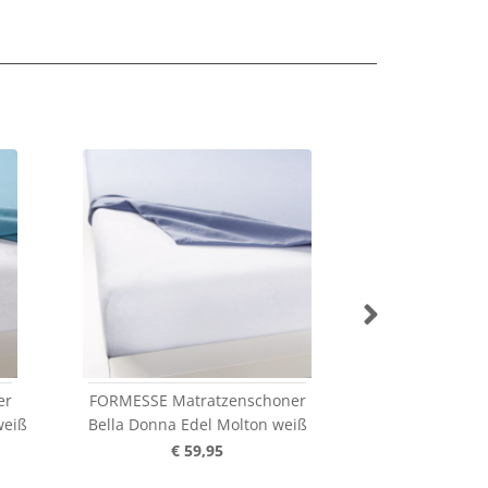
er
FORMESSE Matratzenschoner
FORMESSE Mat
weiß
Bella Donna Edel Molton weiß
Bella Donna E
w
€ 59,95
€ 1