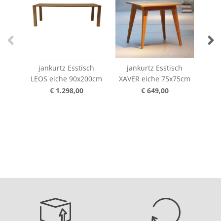
jankurtz Esstisch
jankurtz Esstisch
jank
LEOS eiche 90x200cm
XAVER eiche 75x75cm
LA
€ 1.298,00
€ 649,00