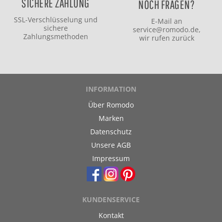
SICHERE ZAHLUNG
NOCH FRAGEN?
SSL-Verschlüsselung und
E-Mail an
sichere
service@romodo.de
,
Zahlungsmethoden
wir rufen zurück
INFORMATION
Über Romodo
Marken
Datenschutz
Unsere AGB
Impressum
KUNDENSERVICE
Kontakt