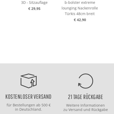
3D - Sitzauflage
b-bolster extreme
b-
lounging Nackenrolle
lou
€ 29,95
Türkis 48cm breit
P
€ 42,90
KOSTENLOSER VERSAND
21 TAGE RÜCKGABE
für Bestellungen ab 500 €
Weitere Informationen
in Deutschland.
zu
Versand
und
Rückgabe