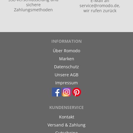
E-Mail an
sichere
service@romodo.de
,
Zahlungsmethoden
wir rufen zurück
INFORMATION
Über Romodo
Marken
Datenschutz
Unsere AGB
Impressum
KUNDENSERVICE
Kontakt
Versand & Zahlung
Gutscheine