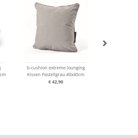
g
b-cushion extreme lounging
b-cushion ex
8cm
Kissen Pastellgrau 40x40cm
Kissen Pastel
€ 42,90
€ 4