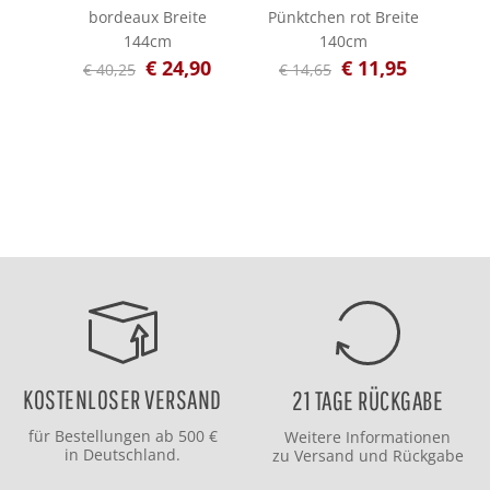
bordeaux Breite
Pünktchen rot Breite
r
144cm
140cm
€
€ 24,90
€ 11,95
€ 40,25
€ 14,65
KOSTENLOSER VERSAND
21 TAGE RÜCKGABE
für Bestellungen ab 500 €
Weitere Informationen
in Deutschland.
zu
Versand
und
Rückgabe