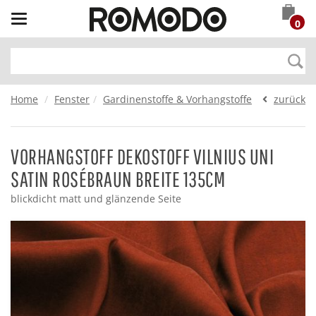
Toggle
0
navigation
Home
Fenster
Gardinenstoffe & Vorhangstoffe
zurück
VORHANGSTOFF DEKOSTOFF VILNIUS UNI
SATIN ROSÉBRAUN BREITE 135CM
blickdicht matt und glänzende Seite