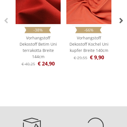
-38%
-66%
Vorhangstoff
Vorhangstoff
Dekostoff Betim Uni
Dekostoff Kochel Uni
Dek
terrakotta Breite
kupfer Breite 140cm
ge
144cm
€ 9,90
€ 29,55
€
€ 24,90
€ 40,25