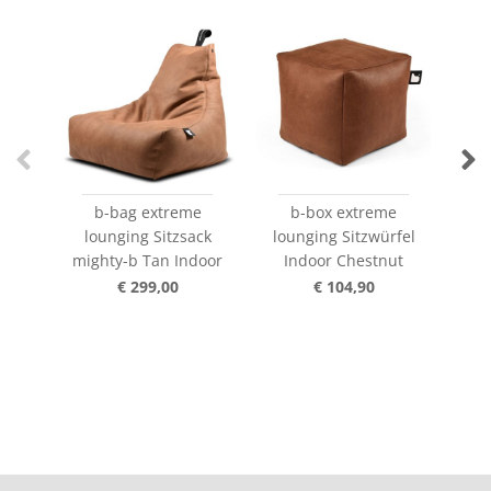
b-bag extreme
b-box extreme
b-
lounging Sitzsack
lounging Sitzwürfel
l
mighty-b Tan Indoor
Indoor Chestnut
Ind
€ 299,00
€ 104,90