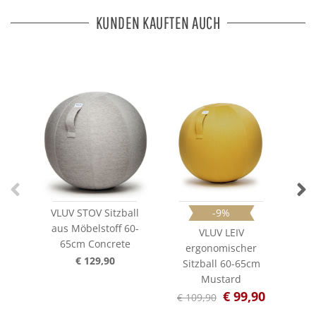
KUNDEN KAUFTEN AUCH
VLUV STOV Sitzball
-9%
jan
aus Möbelstoff 60-
VLUV LEIV
65cm Concrete
ergonomischer
€ 129,90
Sitzball 60-65cm
Mustard
€ 99,90
€ 109,90