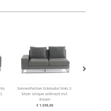
hts
SonnenPartner Eckmodul links 2-
SonnenPartne
l.
Sitzer Unique anthrazit incl.
GALAXY 4er 
Kissen
€ 1.
€ 1.598,00