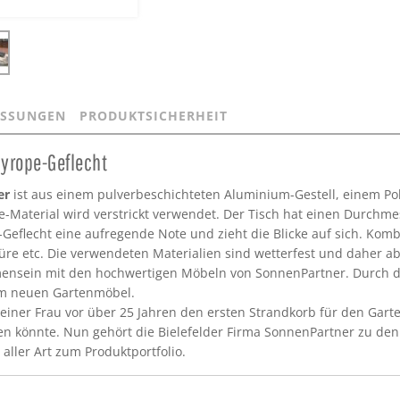
SSUNGEN
PRODUKTSICHERHEIT
yrope-Geflecht
er
ist aus einem pulverbeschichteten Aluminium-Gestell, einem P
pe-Material wird verstrickt verwendet. Der Tisch hat einen Durchm
Geflecht eine aufregende Note und zieht die Blicke auf sich. Kom
türe etc. Die verwendeten Materialien sind wetterfest und daher abs
nsein mit den hochwertigen Möbeln von SonnenPartner. Durch de
rem neuen Gartenmöbel.
ner Frau vor über 25 Jahren den ersten Strandkorb für den Garten 
en könnte. Nun gehört die Bielefelder Firma SonnenPartner zu den
ler Art zum Produktportfolio.