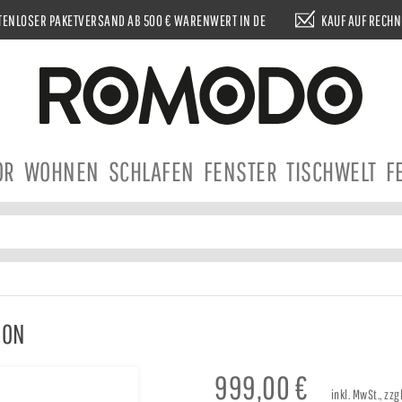
ENLOSER PAKETVERSAND AB 500 € WARENWERT IN DE
KAUF AUF RECH
OR
WOHNEN
SCHLAFEN
FENSTER
TISCHWELT
F
SON
999,00
€
inkl. MwSt., zz