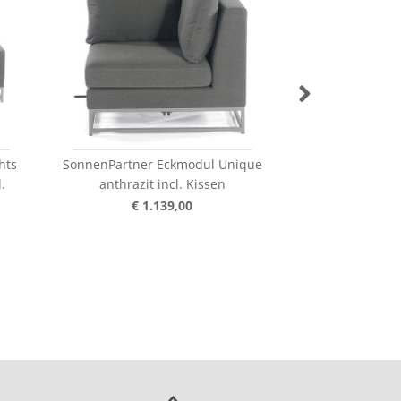
hts
SonnenPartner Eckmodul Unique
SonnenPartner 
.
anthrazit incl. Kissen
2-Sitzer Unique
Ki
€ 1.139,00
€ 1.