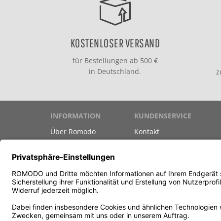
KOSTENLOSER VERSAND
für Bestellungen ab 500 €
in Deutschland.
INFORMATION
KUNDENSERVICE
Über Romodo
Kontakt
Marken
Versand & Zahlung
Datenschutz
Gutscheine
Unsere AGB
Newsletter
Impressum
Teilnahmebedingungen G
Vertrag widerrufen