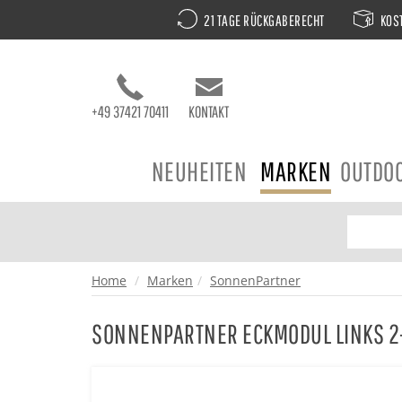
21 TAGE RÜCKGABERECHT
KOST
+49 37421 70411
KONTAKT
NEUHEITEN
MARKEN
OUTDO
Home
Marken
SonnenPartner
SONNENPARTNER ECKMODUL LINKS 2-S