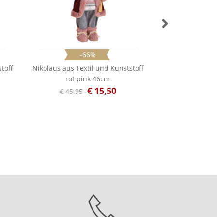
-66%
Schmidtgard S
ELCH 2
toff
Nikolaus aus Textil und Kunststoff
€ 2
rot pink 46cm
€ 15,50
€ 45,95