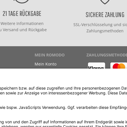
21 TAGE RÜCKGABE
SICHERE ZAHLUNG
Weitere Informationen
SSL-Verschlüsselung und si
zu
Versand
und
Rückgabe
Zahlungsmethoden
MEIN ROMODO
ZAHLUNGSMETHOD
Mein Konto
Meine Bestellungen
Meine Wunschliste
ewinnspiel
Kauf auf Rechnung