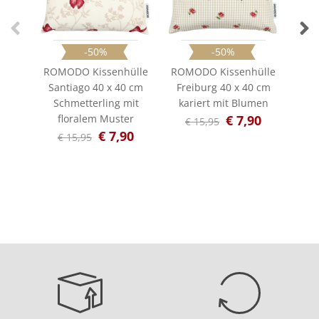
-50%
-50%
ROMODO Kissenhülle
ROMODO Kissenhülle
ROM
Santiago 40 x 40 cm
Freiburg 40 x 40 cm
Ran
Schmetterling mit
kariert mit Blumen
€
floralem Muster
€ 7,90
€ 15,95
€ 7,90
€ 15,95