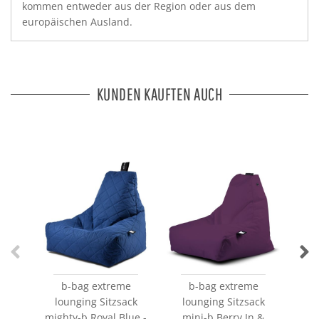
kommen entweder aus der Region oder aus dem
europäischen Ausland.
KUNDEN KAUFTEN AUCH
b-bag extreme
b-bag extreme
lounging Sitzsack
lounging Sitzsack
lo
mighty-b Royal Blue -
mini-b Berry In &
Roy