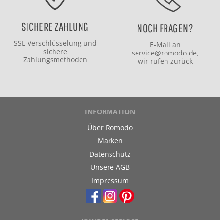
SICHERE ZAHLUNG
NOCH FRAGEN?
SSL-Verschlüsselung und
E-Mail an
sichere
service@romodo.de
,
Zahlungsmethoden
wir rufen zurück
INFORMATION
Über Romodo
Marken
Datenschutz
Unsere AGB
Impressum