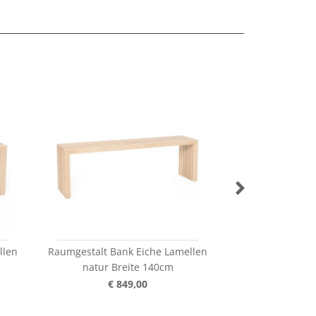
llen
Raumgestalt Bank Eiche Lamellen
jankurtz Armle
natur Breite 140cm
Buche we
€ 849,00
€ 3